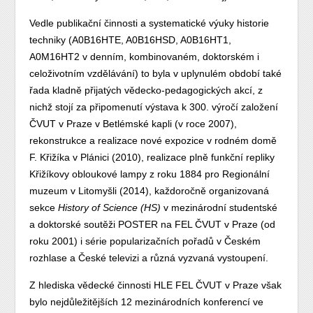
Vedle publikační činnosti a systematické výuky historie
techniky (A0B16HTE, A0B16HSD, A0B16HT1,
A0M16HT2 v denním, kombinovaném, doktorském i
celoživotním vzdělávání) to byla v uplynulém období také
řada kladně přijatých vědecko-pedagogických akcí, z
nichž stojí za připomenutí výstava k 300. výročí založení
ČVUT v Praze v Betlémské kapli (v roce 2007),
rekonstrukce a realizace nové expozice v rodném domě
F. Křižíka v Plánici (2010), realizace plně funkční repliky
Křižíkovy obloukové lampy z roku 1884 pro Regionální
muzeum v Litomyšli (2014), každoročně organizovaná
sekce
History of Science (HS)
v mezinárodní studentské
a doktorské soutěži POSTER na FEL ČVUT v Praze (od
roku 2001) i série popularizačních pořadů v Českém
rozhlase a České televizi a různá vyzvaná vystoupení.
Z hlediska vědecké činnosti HLE FEL ČVUT v Praze však
bylo nejdůležitějších 12 mezinárodních konferencí ve