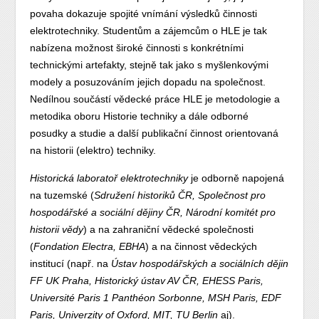
povaha dokazuje spojité vnímání výsledků činnosti
elektrotechniky. Studentům a zájemcům o HLE je tak
nabízena možnost široké činnosti s konkrétními
technickými artefakty, stejně tak jako s myšlenkovými
modely a posuzováním jejich dopadu na společnost.
Nedílnou součástí vědecké práce HLE je metodologie a
metodika oboru Historie techniky a dále odborné
posudky a studie a další publikační činnost orientovaná
na historii (elektro) techniky.
Historická laboratoř elektrotechniky
je odborně napojená
na tuzemské (
Sdružení historiků ČR, Společnost pro
hospodářské a sociální dějiny ČR, Národní komitét pro
historii vědy
) a na zahraniční vědecké společnosti
(
Fondation Electra, EBHA
) a na činnost vědeckých
institucí (např. na
Ústav hospodářských a sociálních dějin
FF UK Praha, Historický ústav AV ČR, EHESS Paris,
Université Paris 1 Panthéon Sorbonne, MSH Paris, EDF
Paris, Univerzity of Oxford, MIT, TU Berlin
aj).