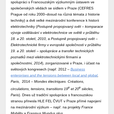
spolupráci s Francouzským výzkumným ústavem ve
společenských vědách se sídlem v Praze (CEFRES
Prague od roku 2000
–
dosud na různá témata z historie
techniky) a dvě velké mezinárodní konference k historii
elektrotechniky (
Postupně propojovaný svět – komparace
vývoje vzdělávání v elektrotechnice ve světě v průběhu
18. a 20. století, 2010,
a
Postupně propojovaný svět –
Elektrotechnické firmy v evropské společnosti v průběhu
19. a 20. století – spolupráce a transfer technických
poznatků mezi elektrotechnickými firmami a
společnostmi, 2014
), zorganizované v Praze, i účast na
světových kongresech (např. 2012
–
Business
enterprises and the tensions between local and global
,
Paris,
2014
–
Mondes électriques. Créations,
e
e
circulations, tensions, transitions 19
et 20
siècles,
Paris
). Dnes už tradiční spolupráce s francouzskou
stranou přinesla HLE FEL ČVUT v Praze přímé napojení
na mezinárodní výzkum – např. na projekty
France
Mobility
a
Erasmus Mundus plus.