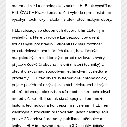
matematické i technologické znalosti. HLE tak vytváří na
FEL ČVUT v Praze konkurenční výhodu oproti ostatním
vysokým technickým školám s elektrotechnickými obory.
HLE vzbuzuje ve studentech důvěru k hmatatelným
výsledkům, které vývojově lze bezpochyby ověřit
současnými prostředky. Studenti tak mají možnost
prostřednictvím seminárních úkolů, bakalářských,
magisterských a doktorských prací revidovat závěry
přijaté v české či obecné historii (historii techniky) a
otevřít diskuzi nad soudobými technickými výsledky a
problémy. HLE tak utváří systematické, chronologicky
pojaté povědomí o vývoji vlastních elektrotechnických
oborů, bilancuje efektivitu a účinnost elektrotechnických
metod v čase. HLE se tak stává spojovníkem mezi
historií, technologií a koncepčním myšlením. HLE není
klasickým historickým pracovištěm, jehož nástroji jsou
pouze 2D archivní prameny, publikace, učebnice a
knihy… HLE intenzivně pracuje s 3D objekty, jejichž