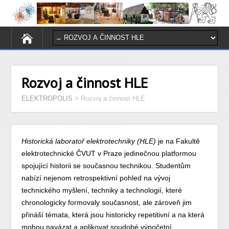
Rozvoj a činnost HLE
ELEKTROPOLIS
>
Rozvoj a činnost HLE
Historická laboratoř elektrotechniky (HLE)
je na Fakultě
elektrotechnické ČVUT v Praze jedinečnou platformou
spojující historii se současnou technikou. Studentům
nabízí nejenom retrospektivní pohled na vývoj
technického myšlení, techniky a technologií, které
chronologicky formovaly současnost, ale zároveň jim
přináší témata, která jsou historicky repetitivní a na která
mohou navázat a aplikovat soudobé výpočetní,