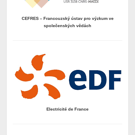
CEFRES – Francouzský ústav pro výzkum ve
společenských vědách
prazdny radek
prazdny radek
Electricité de France
prazdny radek
prazdny radek