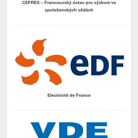
CEFRES – Francouzský ústav pro výzkum ve
společenských vědách
prazdny radek
prazdny radek
Electricité de France
prazdny radek
prazdny radek