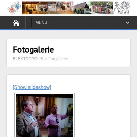
Fotogalerie
ELEKTROPOLIS
>
Fotogalerie
[Show slideshow]