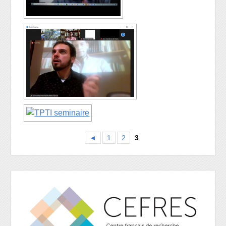
◄
1
2
3