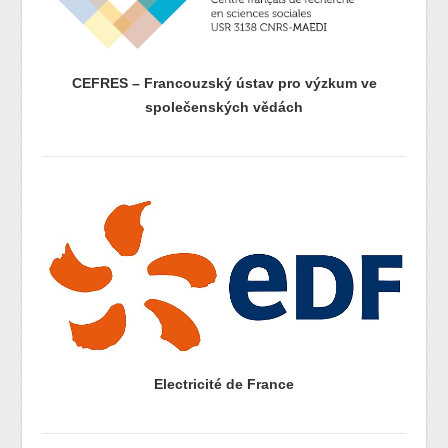
CEFRES – Francouzský ústav pro výzkum ve
společenských vědách
prazdny radek
prazdny radek
Electricité de France
prazdny radek