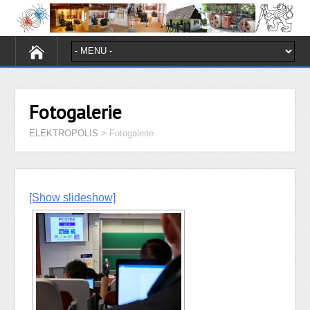
Fotogalerie
ELEKTROPOLIS
>
Fotogalerie
[Show slideshow]