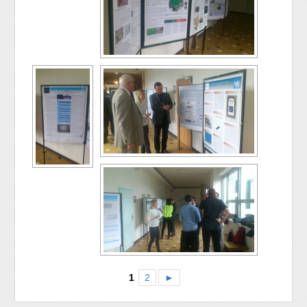
1
2
►