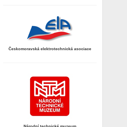
prazdny radek
Českomoravská elektrotechnická asociace
prazdny radek
prazdny radek
Národní technické muzeum