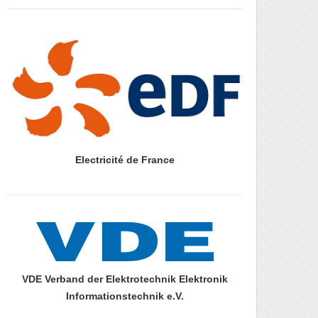
prazdny radek
Electricité de France
prazdny radek
prazdny radek
VDE Verband der Elektrotechnik Elektronik
Informationstechnik e.V.
prazdny radek