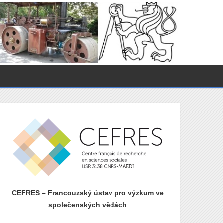
CEFRES – Francouzský ústav pro výzkum ve
společenských vědách
prazdny radek